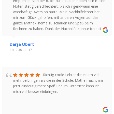
empfehlen. Von der 6. bis zur 9. haben haben sich meine
Noten stetig verschlechtert, bis ich irgendwann eine
wahrhaftige Aversion hatte. Mein Nachhilfelehrer hat
mir zum Glück geholfen, mit anderen Augen auf das
ganze Mathe-Thema zu schauen und Spaß beim
Rechnen zu haben. Dank der Nachhilfe konnte ich seit
langer Zeit wieder mit einer 2 glänzen (vorher nicht
denkbar). Mittlerweile habe ich es sogar geschafft, den
Darja Obert
Mathe-Teil im Abitur hinter mich zu bringen. Vielen Dank
14:12 30 Jan 17
für die Unterstützung!
Richtig coole Lehrer die einem viel
mehr beibringen als die in der Schule. Mathe macht mir
jetzt eindeutig mehr Spaß und im Unterricht kann ich
mich viel besser einbringen.