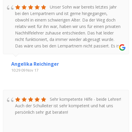
Unser Sohn war bereits letztes Jahr
bei den Lernpartnern und ist gerne hingegangen,
obwohl in einem schwierigen Alter. Da der Weg doch
relativ weit für ihn war, haben wir uns für einen privaten
Nachhilfelehrer zuhause entschieden. Das hat leider
nicht funktioniert, da immer wieder abgesagt wurde.
Das wäre uns bei den Lernpartnern nicht passiert. Es ist
eine sehr zuverlässige Nachhilfeschule, mit einem guten
Konzept, die immer versucht, die Stunden dem Schüler
Angelika Reichinger
anzupassen, auch wenn es Änderungen im Lehrplan
10:29 09 Nov 17
gibt. Unser Sohn ist nun wieder bei den Lernpartnern
und wir hoffen, dass mit Hilfe dieser Nachhilfeschule
sich die Note in Mathematik verbessern wird. Sind hier
aber sehr zuversichtlich. Herr Kötter und sein Team sind
sehr engagiert. Vielen Dank dafür.
Sehr kompetente Hilfe - beide Lehrer!
Auch der Schulleiter ist sehr kompetent und hat uns
persönlich sehr gut beraten!