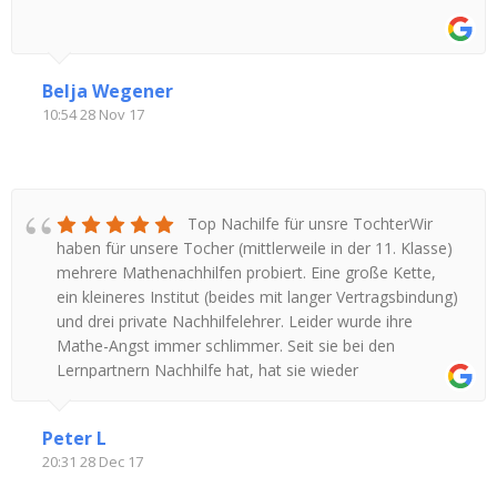
Belja Wegener
10:54 28 Nov 17
Top Nachilfe für unsre TochterWir
haben für unsere Tocher (mittlerweile in der 11. Klasse)
mehrere Mathenachhilfen probiert. Eine große Kette,
ein kleineres Institut (beides mit langer Vertragsbindung)
und drei private Nachhilfelehrer. Leider wurde ihre
Mathe-Angst immer schlimmer. Seit sie bei den
Lernpartnern Nachhilfe hat, hat sie wieder
Selbstvertrauen in Mathe bekommen. Mittlerweile
werden auch die Noten wieder besser.Wir können die
Peter L
Lernpartner als faires und sehr wirkungsvolles
20:31 28 Dec 17
Nachhilfeinstitut weiterempfehlen.