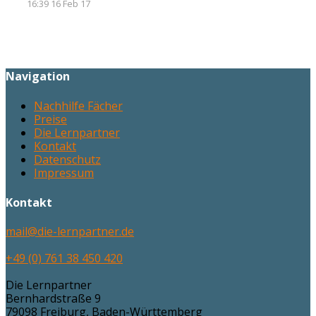
16:39 16 Feb 17
Navigation
Nachhilfe Fächer
Preise
Die Lernpartner
Kontakt
Datenschutz
Impressum
Kontakt
mail@die-lernpartner.de
+49 (0) 761 38 450 420
Die Lernpartner
Bernhardstraße 9
79098
Freiburg
,
Baden-Württemberg